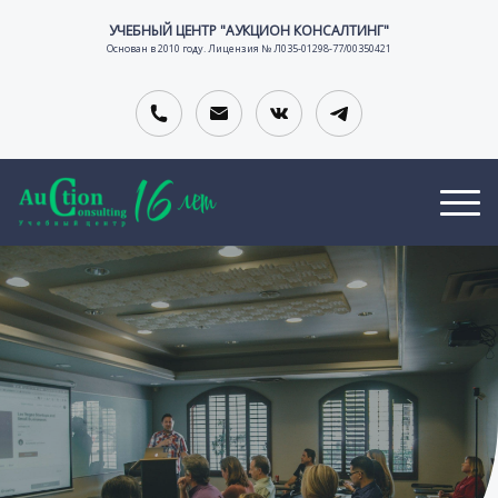
УЧЕБНЫЙ ЦЕНТР "АУКЦИОН КОНСАЛТИНГ"
Основан в 2010 году. Лицензия № Л035-01298-77/00350421
О
В
К
Т
А
О
тельной организации
З
К
Н
Ы
А
Т
В
Н
А
Ы
С
К
И
Т
И
Ы