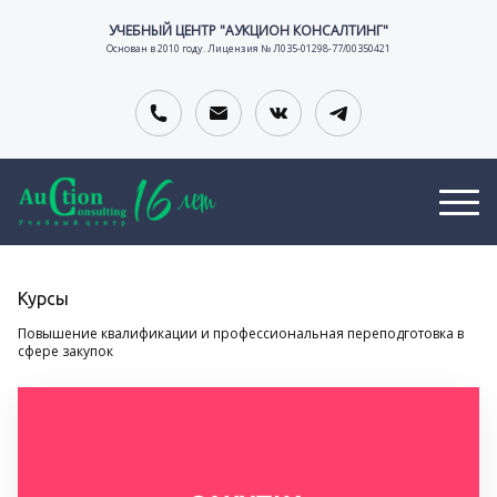
УЧЕБНЫЙ ЦЕНТР "АУКЦИОН КОНСАЛТИНГ"
Основан в 2010 году. Лицензия № Л035-01298-77/00350421
Курсы
О
В
К
Повышение квалификации и профессиональная переподготовка в
сфере закупок
Т
А
О
тельной организации
З
К
Н
Ы
А
Т
В
Н
А
Ы
С
К
И
Т
И
Ы