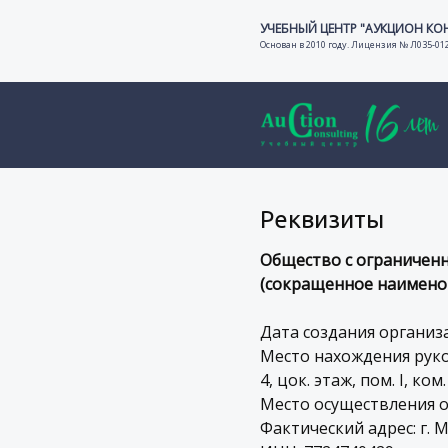
УЧЕБНЫЙ ЦЕНТР "АУКЦИОН КО
Основан в 2010 году. Лицензия № Л035-01
Реквизиты
Общество с ограниченн
(сокращенное наимено
Дата создания организац
Место нахождения руков
4, цок. этаж, пом. I, ком.
Место осуществления об
Фактический адрес: г. Мос