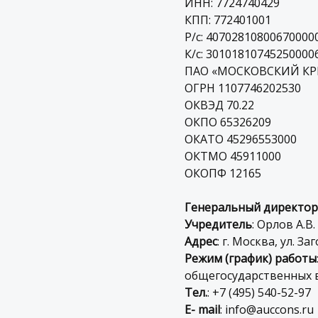
ИНН: 7724740429
КПП: 772401001
Р/c: 40702810800670000
К/c: 30101810745250000
ПАО «МОСКОВСКИЙ КРЕ
ОГРН 1107746202530
ОКВЭД 70.22
ОКПО 65326209
ОКАТО 45296553000
ОКТМО 45911000
ОКОПФ 12165
Генеральный директор
Учредитель
: Орлов А.В.
Адрес
: г. Москва, ул. За
Режим (график) работы
общегосударственных в
Тел.
: +7 (495) 540-52-97
E- mail
: info@auccons.ru