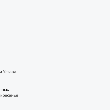
 Устава.
енных
скресенье