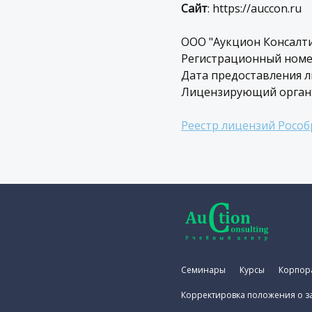
Сайт
: https://auccon.ru
ООО "Аукцион Консалти
Регистрационный номер
Дата предоставления ли
Лицензирующий орган:
Реестр лицензий Росо
Семинары
Курсы
Корпор
Корректировка положения о з