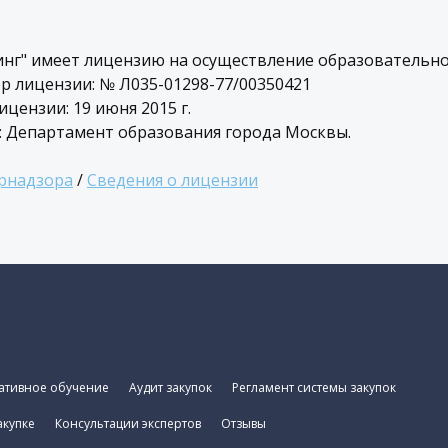
нг" имеет лицензию на осуществление образовательно
 лицензии: № Л035-01298-77/00350421
цензии: 19 июня 2015 г.
 Департамент образования города Москвы.
брнадзора
/
Сведения о лицензии
ативное обучение
Аудит закупок
Регламент системы закупок
акупке
Консультации экспертов
Отзывы