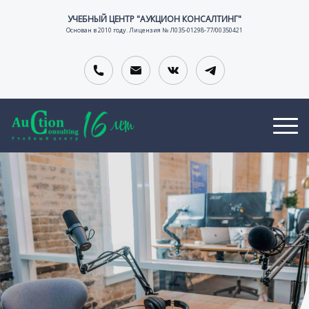
УЧЕБНЫЙ ЦЕНТР "АУКЦИОН КОНСАЛТИНГ"
Основан в 2010 году. Лицензия № Л035-01298-77/00350421
О
В
К
Т
А
О
тельной организации
З
К
Н
Ы
А
Т
В
Н
А
Ы
С
К
И
Т
И
Ы