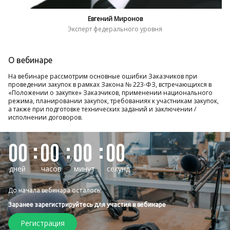
Евгений Миронов
Эксперт федерального уровня
О вебинаре
На вебинаре рассмотрим основные ошибки Заказчиков при
проведении закупок в рамках Закона № 223-ФЗ, встречающихся в
«Положении о закупке» Заказчиков, применении национального
режима, планировании закупок, требованиях к участникам закупок,
а также при подготовке технических заданий и заключении /
исполнении договоров.
00
00
00
00
дней
часов
минут
секунд
До начала вебинара осталось:
Заранее зарегистрируйтесь для участия в вебинаре
Регистрация