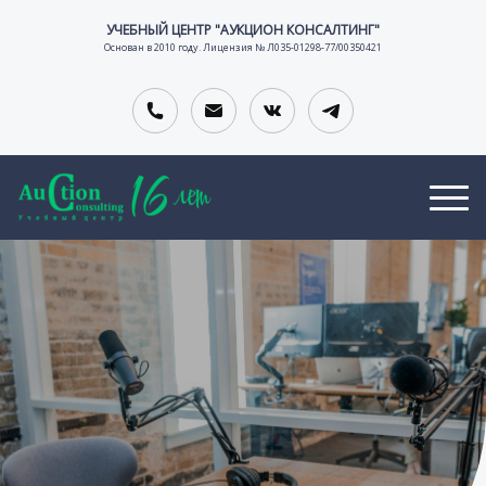
УЧЕБНЫЙ ЦЕНТР "АУКЦИОН КОНСАЛТИНГ"
Основан в 2010 году. Лицензия № Л035-01298-77/00350421
О
В
К
Т
А
О
тельной организации
З
К
Н
Ы
А
Т
В
Н
А
Ы
С
К
И
Т
И
Ы