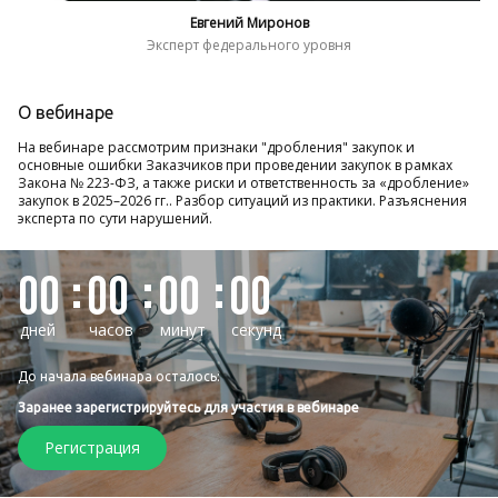
Евгений Миронов
Эксперт федерального уровня
О вебинаре
На вебинаре рассмотрим признаки "дробления" закупок и
основные ошибки Заказчиков при проведении закупок в рамках
Закона № 223-ФЗ, а также риски и ответственность за «дробление»
закупок в 2025–2026 гг.. Разбор ситуаций из практики. Разъяснения
эксперта по сути нарушений.
00
00
00
00
дней
часов
минут
секунд
До начала вебинара осталось:
Заранее зарегистрируйтесь для участия в вебинаре
Регистрация