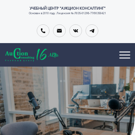
УЧЕБНЫЙ ЦЕНТР "АУКЦИОН КОНСАЛТИНГ"
Основан в 2010 году. Лицензия № Л035-01298-77/00350421
О
В
К
Т
А
О
тельной организации
З
К
Н
Ы
А
Т
В
Н
А
Ы
С
К
И
Т
И
Ы