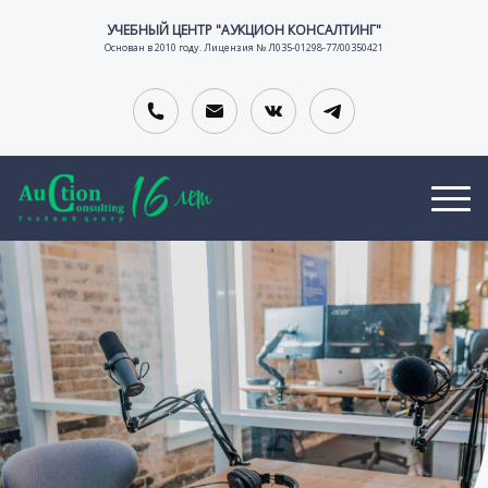
УЧЕБНЫЙ ЦЕНТР "АУКЦИОН КОНСАЛТИНГ"
Основан в 2010 году. Лицензия № Л035-01298-77/00350421
О
В
К
Т
А
О
тельной организации
З
К
Н
Ы
А
Т
В
Н
А
Ы
С
К
И
Т
И
Ы