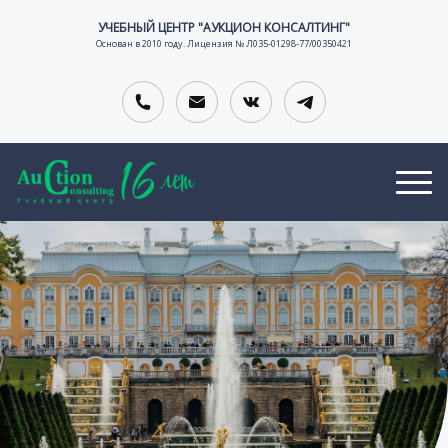
УЧЕБНЫЙ ЦЕНТР "АУКЦИОН КОНСАЛТИНГ"
Основан в 2010 году. Лицензия № Л035-01298-77/00350421
О
В
К
Т
А
О
тельной организации
З
К
Н
Ы
А
Т
В
Н
А
Ы
С
К
И
Т
И
Ы