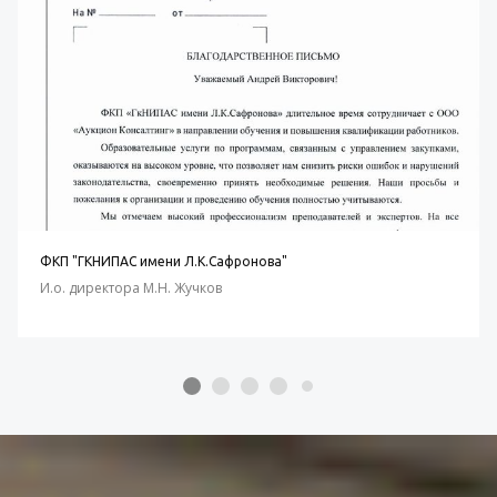
ФКП "ГКНИПАС имени Л.К.Сафронова"
И.о. директора М.Н. Жучков