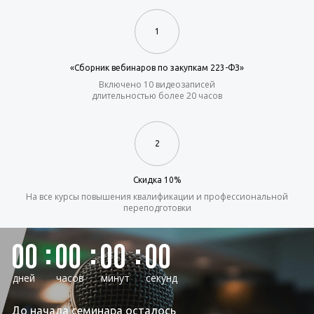
1
«Сборник вебинаров по закупкам 223-ФЗ»
Включено 10 видеозаписей
длительностью более 20 часов
2
Скидка 10%
На все курсы повышения квалификации и профессиональной
переподготовки
00
00
00
00
дней
часов
минут
секунд
До начала семинара осталось