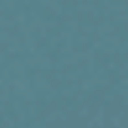
46. Описание предмета закупки по чертежу;
47. Особенности описания предмета закупки по ГОСТ, ТР, ТС
(нац. стандарты);
48. Как устанавливать требования к подтверждению
соответствия продукции (обязательного и необязательного);
49. Порядок описания гарантийных сроков на продукцию;
50. Описание функциональных и эксплуатационных
характеристик – обязательные критерии;
51. Обоснование применения конкретной марки продукции и
показателей ГОСТ: как составлять, куда прикреплять,
размещать ли с документацией о закупке. Рекомендации как
лучше обосновать (какие доводы приводить).