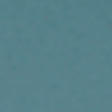
34. Нужно ли устанавливать требования к эквивалентности
товаров, работ, услуг? Как правильно это сделать?
35. Распространенные ошибки в структуре и содержании
закупочной документации. Правила составления
Информационной карты;
36. Ошибки Заказчиков при описании требований к
закупаемым товарам, работам, услугам. Как не допустить
ограничения конкуренции?
37. Способы составления спецификаций;
38. Виды спецификаций;
39. Легитимность использования ТУ;
40. Что не допускается включать в описание продукции?
41. Что нужно знать о товарных знаках и знаках обслуживания,
о наименовании места происхождения товара и страны
производства;
42. О ключевых реестрах и классификаторах;
43. Исключения из общих правил описания предмета закупки.
Когда заказчик вправе осуществлять закупки конкретной
продукции? Закупки с указанием на товарные знаки;
44. Что делать Заказчику, если поступила жалоба?
Обжалование в ФАС и в суде действий организатора торгов по
Закону №223-ФЗ. Порядок рассмотрения жалоб по Закону
№223-ФЗ - ст. 18.1 № 135-ФЗ.
45. Закупки, связанные с выполнением работ на предметах
особо опасных и технически сложных, если поставки
требуются той продукции, которая не гостируется, и ТУ
отсутствуют в открытом доступе, то есть «эксклюзивная
продукция»;