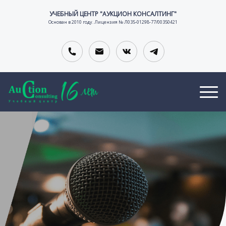
УЧЕБНЫЙ ЦЕНТР "АУКЦИОН КОНСАЛТИНГ"
Основан в 2010 году. Лицензия № Л035-01298-77/00350421
О
В
К
Т
А
О
тельной организации
З
К
Н
Ы
А
Т
В
Н
А
Ы
С
К
И
Т
И
Ы