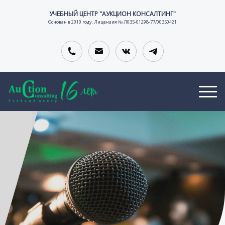
УЧЕБНЫЙ ЦЕНТР "АУКЦИОН КОНСАЛТИНГ"
Основан в 2010 году. Лицензия № Л035-01298-77/00350421
О
В
К
Т
А
О
тельной организации
З
К
Н
Ы
А
Т
В
Н
А
Ы
С
К
И
Т
И
Ы