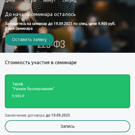
дней
часов
минут
секунд
До начала семинара осталось
Запишитесь на семинар до 19.09.2025 по спец. цене 9.900 руб.
2 дня семинара
Оставить заявку
Стоимость участия в семинаре
Тариф 
"Раннее бронирование"
9.900 ₽
Заключение договора 
до 19.09.2025
Запись