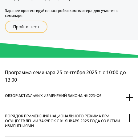
Заранее протестируйте настройки компьютера для участия в
семинаре:
Пройти тест
Программа семинара 25 сентября 2025 г. с 10:00 до
13:00
ОБЗОР АКТУАЛЬНЫХ ИЗМЕНЕНИЙ ЗАКОНА № 223-ФЗ
• Актуальные изменения законодательства в сфере закупок по
Закону № 223-ФЗ и хронология вступления их в силу;
• Новые правила применения национального режима по
ПОРЯДОК ПРИМЕНЕНИЯ НАЦИОНАЛЬНОГО РЕЖИМА ПРИ
Закону № 223-ФЗ при осуществлении закупок с 01 января 2025
ОСУЩЕСТВЛЕНИИ ЗАКУПОК С 01 ЯНВАРЯ 2025 ГОДА СО ВСЕМИ
года с учетом последних изменений;
ИЗМЕНЕНИЯМИ
• Новые штрафы, согласно изменениям в КоАП;
• Изменения правил планирования закупок, размещения
• В каких случаях устанавливается и как применяется запрет;